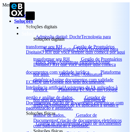
Menu
Início
Soluções
Soluções digitais
Início
Soluções
Admissão digital: Dochr
Tecnologia para
Soluções digitais
transformar seu RH
Gestão de Prontuários
Admissão digital: Dochr
Tecnologia para
Digitais
O RH que você sempre quis começa por aqui
transformar seu RH
Gestão de Prontuários
eBox Sign | Assinatura eletrônica
Assine
Digitais
O RH que você sempre quis começa
documentos com validade jurídica
Plataforma
por aqui
eBox Sign | Assinatura
eletrônica
Assine documentos com validade
ECM
Dê um Google nos seus documentos
Inteligência artificial
Assistentes de IA aplicados à
jurídica
Plataforma ECM
Dê um Google
gestão e análise de dados.
Gerador de
nos seus documentos
Inteligência
Documentos
Criação de documentos eletrônicos com
artificial
Assistentes de IA aplicados à gestão e
padronização e agilidade.
Soluções físicas
análise de dados.
Gerador de
Documentos
Criação de documentos eletrônicos
Guarda de documentos
Gestão de documentos
com padronização e agilidade.
Soluções físicas