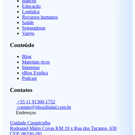
Bancos
Educação
Logística
Recursos humanos
Saúde
Seguradoras
Varejo
Conteúdo
Blog
Materiais ricos
Imprensa
eBox Explica
Podcast
Contatos
+55 11 91360-1752
contato@eboxdigital.com.br
Endereços
Unidade Carapicuíba
Rodoanel Mário Covas KM 19 x Rua dos Tucanos, 630
CEP: 06330-281