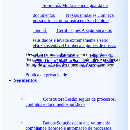
Sobre nós
Muito além da guarda de
documentos
Nossas unidades
Conheça
nossa infraestrutura física em Sâo Paulo e
Jundiaí
Certificações
A segurança dos
seus dados é levada extremamente a sério
eBox sustentável
Conheça algumas de nossas
Descubra como a eBox vai além da guarda de
ações de sustentabilidade
Empresas do
documentos — explore nossas unidades e conheça o
grupo
Dochr: plataforma integrada de gestão
futuro da gestão de documentos. Acesse também:
dos prontuários dos seus colaboradores.
Política de privacidade
Segmentos
Construtora
Gestão segura de processos,
contratos e documentos jurídicos
Bancos
Soluções para alta volumetria,
compliance rigoroso e automação de processos