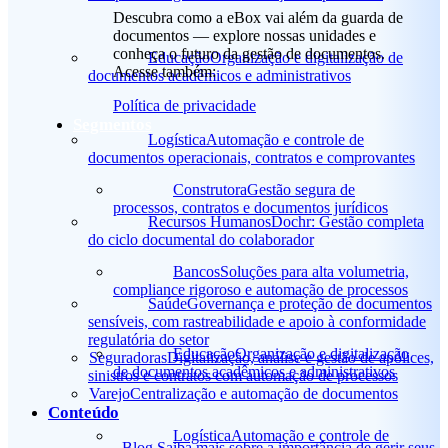
Descubra como a eBox vai além da guarda de
documentos — explore nossas unidades e
conheça o futuro da gestão de documentos.
Educação
Organização e digitalização de
Acesse também:
documentos acadêmicos e administrativos
Política de privacidade
Segmentos
Logística
Automação e controle de
documentos operacionais, contratos e comprovantes
Construtora
Gestão segura de
processos, contratos e documentos jurídicos
Recursos Humanos
Dochr: Gestão completa
do ciclo documental do colaborador
Bancos
Soluções para alta volumetria,
compliance rigoroso e automação de processos
Saúde
Governança e proteção de documentos
sensíveis, com rastreabilidade e apoio à conformidade
regulatória do setor
Educação
Organização e digitalização
Seguradoras
Digitalização, análise e gestão de apólices,
de documentos acadêmicos e administrativos
sinistros e contratos com automação de processos
Varejo
Centralização e automação de documentos
Conteúdo
Logística
Automação e controle de
Blog
Saiba mais sobre a importância de gerir seus