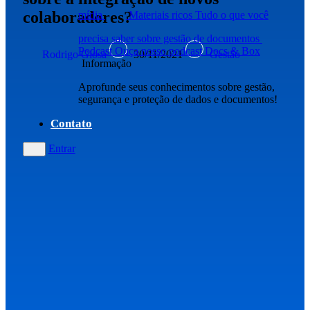
colaboradores?
mídia
Materiais ricos
Tudo o que você
precisa saber sobre gestão de documentos
Podcast
Ouça nosso podcast Docs & Box
Rodrigo Giosa
30/11/2021
Gestão
Informação
Aprofunde seus conhecimentos sobre gestão,
segurança e proteção de dados e documentos!
Contato
Entrar