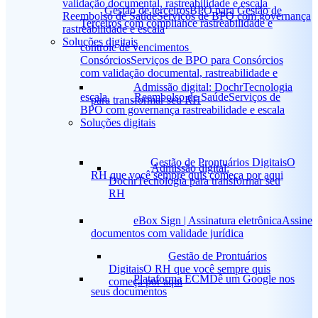
validação documental, rastreabilidade e escala
Gestão de terceiros
BPO para Gestão de
Reembolso de Saúde
Serviços de BPO com governança
Terceiros com compliance rastreabilidade e
rastreabilidade e escala
Soluções digitais
controle de vencimentos
Consórcios
Serviços de BPO para Consórcios
com validação documental, rastreabilidade e
Admissão digital: Dochr
Tecnologia
escala
Reembolso de Saúde
Serviços de
para transformar seu RH
BPO com governança rastreabilidade e escala
Soluções digitais
Gestão de Prontuários Digitais
O
Admissão digital:
RH que você sempre quis começa por aqui
Dochr
Tecnologia para transformar seu
RH
eBox Sign | Assinatura eletrônica
Assine
documentos com validade jurídica
Gestão de Prontuários
Digitais
O RH que você sempre quis
Plataforma ECM
Dê um Google nos
começa por aqui
seus documentos