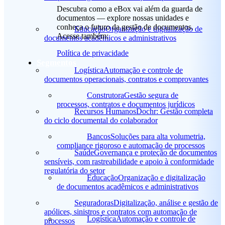
Descubra como a eBox vai além da guarda de
documentos — explore nossas unidades e
conheça o futuro da gestão de documentos.
Educação
Organização e digitalização de
Acesse também:
documentos acadêmicos e administrativos
Política de privacidade
Segmentos
Logística
Automação e controle de
documentos operacionais, contratos e comprovantes
Construtora
Gestão segura de
processos, contratos e documentos jurídicos
Recursos Humanos
Dochr: Gestão completa
do ciclo documental do colaborador
Bancos
Soluções para alta volumetria,
compliance rigoroso e automação de processos
Saúde
Governança e proteção de documentos
sensíveis, com rastreabilidade e apoio à conformidade
regulatória do setor
Educação
Organização e digitalização
de documentos acadêmicos e administrativos
Seguradoras
Digitalização, análise e gestão de
apólices, sinistros e contratos com automação de
Logística
Automação e controle de
processos