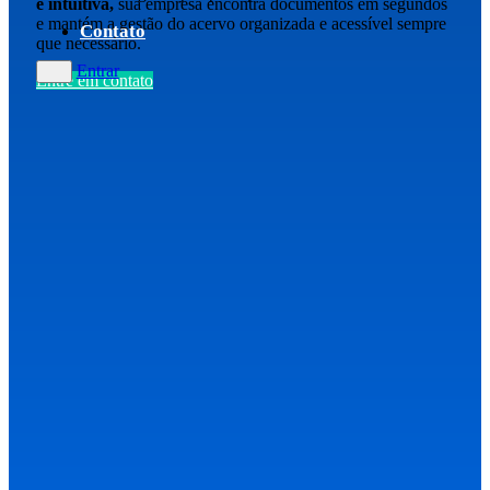
e intuitiva,
sua empresa encontra documentos em segundos
e mantém a gestão do acervo organizada e acessível sempre
Contato
que necessário.
Entrar
Entre em contato