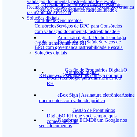
validação documental, rastreabilidade e escala
Gestão de terceiros
BPO para Gestão de
Reembolso de Saúde
Serviços de BPO com governança
Terceiros com compliance rastreabilidade e
rastreabilidade e escala
Soluções digitais
controle de vencimentos
Consórcios
Serviços de BPO para Consórcios
com validação documental, rastreabilidade e
Admissão digital: Dochr
Tecnologia
escala
Reembolso de Saúde
Serviços de
para transformar seu RH
BPO com governança rastreabilidade e escala
Soluções digitais
Gestão de Prontuários Digitais
O
Admissão digital:
RH que você sempre quis começa por aqui
Dochr
Tecnologia para transformar seu
RH
eBox Sign | Assinatura eletrônica
Assine
documentos com validade jurídica
Gestão de Prontuários
Digitais
O RH que você sempre quis
Plataforma ECM
Dê um Google nos
começa por aqui
seus documentos