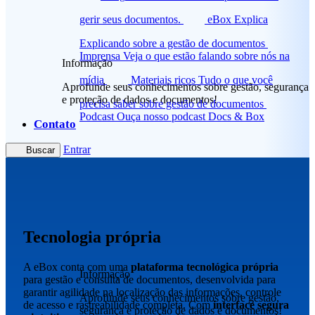
gerir seus documentos.
eBox Explica
Explicando sobre a gestão de documentos
Imprensa
Veja o que estão falando sobre nós na
Informação
mídia
Materiais ricos
Tudo o que você
Aprofunde seus conhecimentos sobre gestão, segurança
e proteção de dados e documentos!
precisa saber sobre gestão de documentos
Podcast
Ouça nosso podcast Docs & Box
Contato
Entrar
Buscar
Tecnologia própria
A eBox conta com uma
plataforma tecnológica própria
Informação
para gestão e consulta de documentos, desenvolvida para
garantir agilidade na localização das informações, controle
Aprofunde seus conhecimentos sobre gestão,
de acesso e rastreabilidade completa. Com
interface segura
segurança e proteção de dados e documentos!