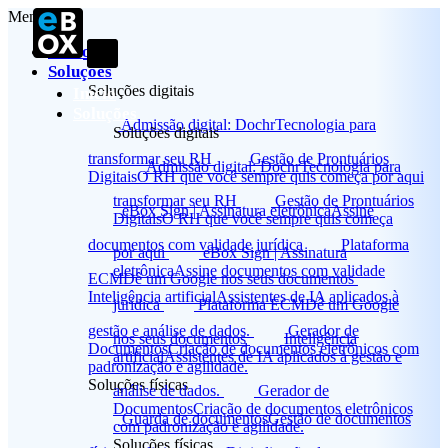
Menu
Início
Soluções
Soluções digitais
Início
Soluções
Admissão digital: Dochr
Tecnologia para
Soluções digitais
transformar seu RH
Gestão de Prontuários
Admissão digital: Dochr
Tecnologia para
Digitais
O RH que você sempre quis começa por aqui
transformar seu RH
Gestão de Prontuários
eBox Sign | Assinatura eletrônica
Assine
Digitais
O RH que você sempre quis começa
documentos com validade jurídica
Plataforma
por aqui
eBox Sign | Assinatura
eletrônica
Assine documentos com validade
ECM
Dê um Google nos seus documentos
Inteligência artificial
Assistentes de IA aplicados à
jurídica
Plataforma ECM
Dê um Google
gestão e análise de dados.
Gerador de
nos seus documentos
Inteligência
Documentos
Criação de documentos eletrônicos com
artificial
Assistentes de IA aplicados à gestão e
padronização e agilidade.
Soluções físicas
análise de dados.
Gerador de
Documentos
Criação de documentos eletrônicos
Guarda de documentos
Gestão de documentos
com padronização e agilidade.
Soluções físicas