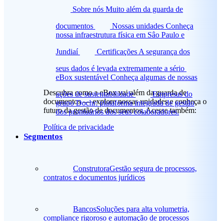
Sobre nós
Muito além da guarda de
documentos
Nossas unidades
Conheça
nossa infraestrutura física em Sâo Paulo e
Jundiaí
Certificações
A segurança dos
seus dados é levada extremamente a sério
eBox sustentável
Conheça algumas de nossas
Descubra como a eBox vai além da guarda de
ações de sustentabilidade
Empresas do
documentos — explore nossas unidades e conheça o
grupo
Dochr: plataforma integrada de gestão
futuro da gestão de documentos. Acesse também:
dos prontuários dos seus colaboradores.
Política de privacidade
Segmentos
Construtora
Gestão segura de processos,
contratos e documentos jurídicos
Bancos
Soluções para alta volumetria,
compliance rigoroso e automação de processos