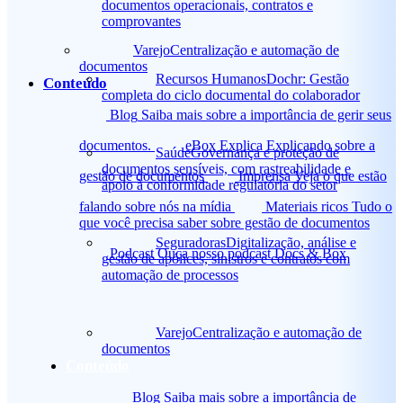
documentos operacionais, contratos e
comprovantes
Varejo
Centralização e automação de
documentos
Recursos Humanos
Dochr: Gestão
Conteúdo
completa do ciclo documental do colaborador
Blog
Saiba mais sobre a importância de gerir seus
documentos.
eBox Explica
Explicando sobre a
Saúde
Governança e proteção de
documentos sensíveis, com rastreabilidade e
gestão de documentos
Imprensa
Veja o que estão
apoio à conformidade regulatória do setor
falando sobre nós na mídia
Materiais ricos
Tudo o
que você precisa saber sobre gestão de documentos
Seguradoras
Digitalização, análise e
Podcast
Ouça nosso podcast Docs & Box
gestão de apólices, sinistros e contratos com
automação de processos
Varejo
Centralização e automação de
documentos
Conteúdo
Blog
Saiba mais sobre a importância de