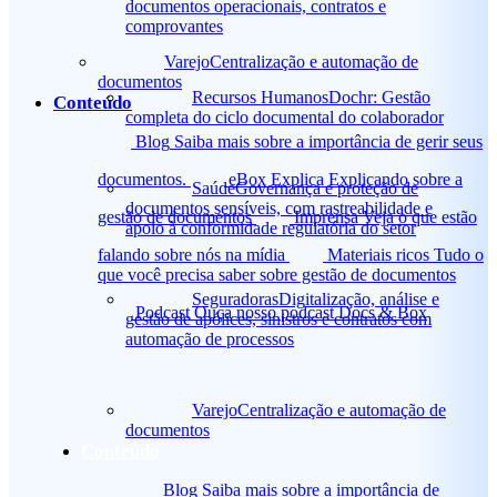
documentos operacionais, contratos e
comprovantes
Varejo
Centralização e automação de
documentos
Recursos Humanos
Dochr: Gestão
Conteúdo
completa do ciclo documental do colaborador
Blog
Saiba mais sobre a importância de gerir seus
documentos.
eBox Explica
Explicando sobre a
Saúde
Governança e proteção de
documentos sensíveis, com rastreabilidade e
gestão de documentos
Imprensa
Veja o que estão
apoio à conformidade regulatória do setor
falando sobre nós na mídia
Materiais ricos
Tudo o
que você precisa saber sobre gestão de documentos
Seguradoras
Digitalização, análise e
Podcast
Ouça nosso podcast Docs & Box
gestão de apólices, sinistros e contratos com
automação de processos
Varejo
Centralização e automação de
documentos
Conteúdo
Blog
Saiba mais sobre a importância de