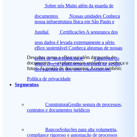
Sobre nós
Muito além da guarda de
documentos
Nossas unidades
Conheça
nossa infraestrutura física em Sâo Paulo e
Jundiaí
Certificações
A segurança dos
seus dados é levada extremamente a sério
eBox sustentável
Conheça algumas de nossas
Descubra como a eBox vai além da guarda de
ações de sustentabilidade
Empresas do
documentos — explore nossas unidades e conheça o
grupo
Dochr: plataforma integrada de gestão
futuro da gestão de documentos. Acesse também:
dos prontuários dos seus colaboradores.
Política de privacidade
Segmentos
Construtora
Gestão segura de processos,
contratos e documentos jurídicos
Bancos
Soluções para alta volumetria,
compliance rigoroso e automação de processos