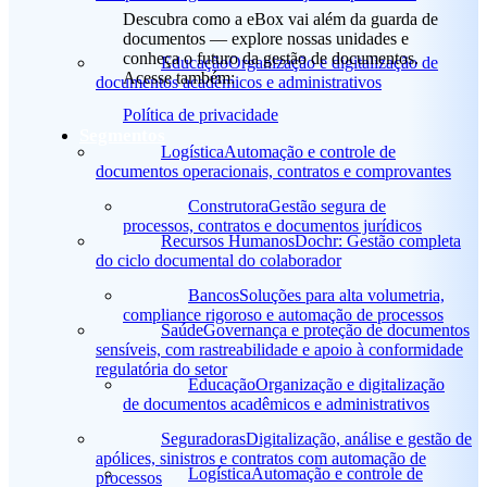
Descubra como a eBox vai além da guarda de
documentos — explore nossas unidades e
conheça o futuro da gestão de documentos.
Educação
Organização e digitalização de
Acesse também:
documentos acadêmicos e administrativos
Política de privacidade
Segmentos
Logística
Automação e controle de
documentos operacionais, contratos e comprovantes
Construtora
Gestão segura de
processos, contratos e documentos jurídicos
Recursos Humanos
Dochr: Gestão completa
do ciclo documental do colaborador
Bancos
Soluções para alta volumetria,
compliance rigoroso e automação de processos
Saúde
Governança e proteção de documentos
sensíveis, com rastreabilidade e apoio à conformidade
regulatória do setor
Educação
Organização e digitalização
de documentos acadêmicos e administrativos
Seguradoras
Digitalização, análise e gestão de
apólices, sinistros e contratos com automação de
Logística
Automação e controle de
processos