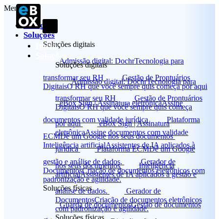
Menu
Início
Soluções
Soluções digitais
Início
Soluções
Admissão digital: Dochr
Tecnologia para
Soluções digitais
transformar seu RH
Gestão de Prontuários
Admissão digital: Dochr
Tecnologia para
Digitais
O RH que você sempre quis começa por aqui
transformar seu RH
Gestão de Prontuários
eBox Sign | Assinatura eletrônica
Assine
Digitais
O RH que você sempre quis começa
documentos com validade jurídica
Plataforma
por aqui
eBox Sign | Assinatura
eletrônica
Assine documentos com validade
ECM
Dê um Google nos seus documentos
Inteligência artificial
Assistentes de IA aplicados à
jurídica
Plataforma ECM
Dê um Google
gestão e análise de dados.
Gerador de
nos seus documentos
Inteligência
Documentos
Criação de documentos eletrônicos com
artificial
Assistentes de IA aplicados à gestão e
padronização e agilidade.
Soluções físicas
análise de dados.
Gerador de
Documentos
Criação de documentos eletrônicos
Guarda de documentos
Gestão de documentos
com padronização e agilidade.
Soluções físicas