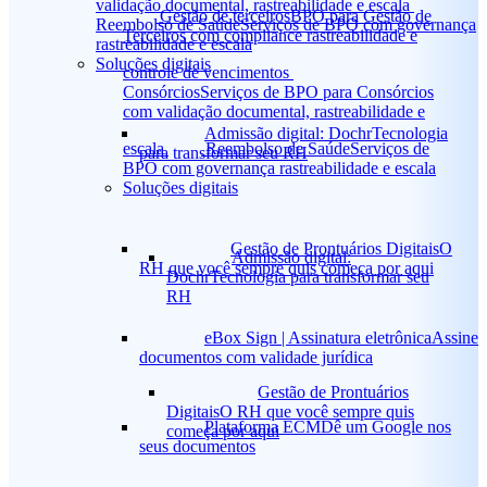
validação documental, rastreabilidade e escala
Gestão de terceiros
BPO para Gestão de
Reembolso de Saúde
Serviços de BPO com governança
Terceiros com compliance rastreabilidade e
rastreabilidade e escala
Soluções digitais
controle de vencimentos
Consórcios
Serviços de BPO para Consórcios
com validação documental, rastreabilidade e
Admissão digital: Dochr
Tecnologia
escala
Reembolso de Saúde
Serviços de
para transformar seu RH
BPO com governança rastreabilidade e escala
Soluções digitais
Gestão de Prontuários Digitais
O
Admissão digital:
RH que você sempre quis começa por aqui
Dochr
Tecnologia para transformar seu
RH
eBox Sign | Assinatura eletrônica
Assine
documentos com validade jurídica
Gestão de Prontuários
Digitais
O RH que você sempre quis
Plataforma ECM
Dê um Google nos
começa por aqui
seus documentos