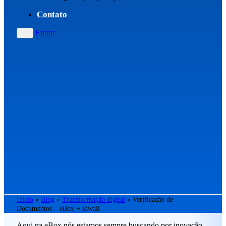
Contato
Entrar
Início
»
Blog
»
Transformação digital
»
Verificação de
Documentos – eBox + idwall
Aqui na eBox nós estamos sempre buscando por inovação