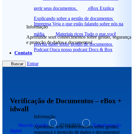
gerir seus documentos.
eBox Explica
Explicando sobre a gestão de documentos
Imprensa
Veja o que estão falando sobre nós na
Informação
mídia
Materiais ricos
Tudo o que você
Aprofunde seus conhecimentos sobre gestão, segurança
e proteção de dados e documentos!
precisa saber sobre gestão de documentos
Podcast
Ouça nosso podcast Docs & Box
Contato
Entrar
Buscar
Verificação de Documentos – eBox +
idwall
Informação
Marcelo Araújo
07/04/2021
Transformação
Aprofunde seus conhecimentos sobre gestão,
digital
segurança e proteção de dados e documentos!