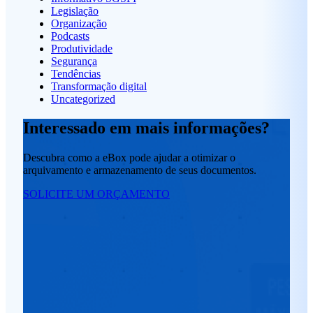
Legislação
Organização
Podcasts
Produtividade
Segurança
Tendências
Transformação digital
Uncategorized
Interessado em mais informações?
Descubra como a eBox pode ajudar a otimizar o
arquivamento e armazenamento de seus documentos.
SOLICITE UM ORÇAMENTO