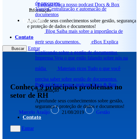
de processos
Podcast
Ouça nosso podcast Docs & Box
Varejo
Centralização e automação de
Informação
documentos
Conteúdo
Aprofunde seus conhecimentos sobre gestão, segurança
e proteção de dados e documentos!
Blog
Saiba mais sobre a importância de
Contato
gerir seus documentos.
eBox Explica
Entrar
Buscar
Explicando sobre a gestão de documentos
Imprensa
Veja o que estão falando sobre nós na
mídia
Materiais ricos
Tudo o que você
precisa saber sobre gestão de documentos
Podcast
Ouça nosso podcast Docs & Box
Conheça 9 principais problemas no
Informação
setor de RH
Aprofunde seus conhecimentos sobre gestão,
segurança e proteção de dados e documentos!
Marcelo Araújo
21/08/2019
Gestão
Contato
Entrar