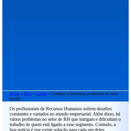
Início
»
Blog
»
Gestão
»
Conheça 9 principais problemas no setor
de RH
Os profissionais de Recursos Humanos sofrem desafios
constantes e variados no mundo empresarial. Além disso, há
vários problemas no setor de RH que intrigam e dificultam o
trabalho de quem está ligado a esse segmento. Contudo, a
boa notícia é que existe solução para cada um deles.