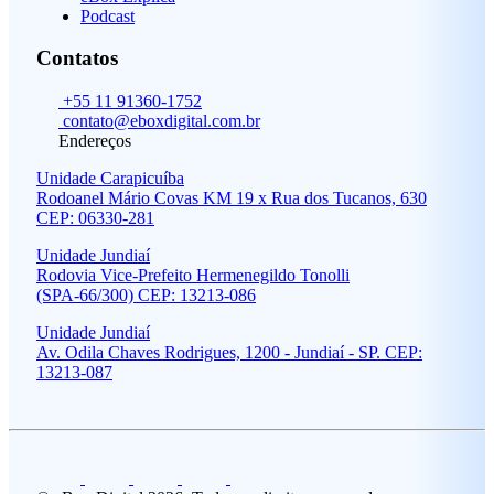
Podcast
Contatos
+55 11 91360-1752
contato@eboxdigital.com.br
Endereços
Unidade Carapicuíba
Rodoanel Mário Covas KM 19 x Rua dos Tucanos, 630
CEP: 06330-281
Unidade Jundiaí
Rodovia Vice-Prefeito Hermenegildo Tonolli
(SPA-66/300) CEP: 13213-086
Unidade Jundiaí
Av. Odila Chaves Rodrigues, 1200 - Jundiaí - SP. CEP:
13213-087