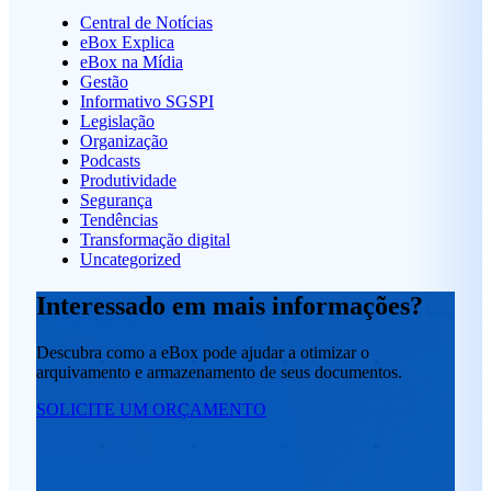
Central de Notícias
eBox Explica
eBox na Mídia
Gestão
Informativo SGSPI
Legislação
Organização
Podcasts
Produtividade
Segurança
Tendências
Transformação digital
Uncategorized
Interessado em mais informações?
Descubra como a eBox pode ajudar a otimizar o
arquivamento e armazenamento de seus documentos.
SOLICITE UM ORÇAMENTO