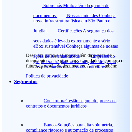
Sobre nós
Muito além da guarda de
documentos
Nossas unidades
Conheça
nossa infraestrutura física em Sâo Paulo e
Jundiaí
Certificações
A segurança dos
seus dados é levada extremamente a sério
eBox sustentável
Conheça algumas de nossas
Descubra como a eBox vai além da guarda de
ações de sustentabilidade
Empresas do
documentos — explore nossas unidades e conheça o
grupo
Dochr: plataforma integrada de gestão
futuro da gestão de documentos. Acesse também:
dos prontuários dos seus colaboradores.
Política de privacidade
Segmentos
Construtora
Gestão segura de processos,
contratos e documentos jurídicos
Bancos
Soluções para alta volumetria,
compliance rigoroso e automação de processos