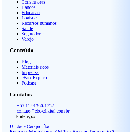
Construtoras
Bancos
Educação
Logística
Recursos humanos
Saúde
Seguradoras
Varejo
Conteúdo
Blog
Materiais ricos
Imprensa
eBox Explica
Podcast
Contatos
+55 11 91360-1752
contato@eboxdigital.com.br
Endereços
Unidade Carapicuíba
Rodoanel Mário Covas KM 19 x Rua dos Tucanos, 630