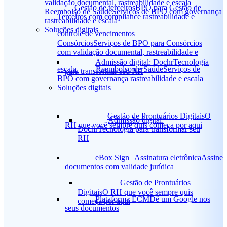
validação documental, rastreabilidade e escala
Gestão de terceiros
BPO para Gestão de
Reembolso de Saúde
Serviços de BPO com governança
Terceiros com compliance rastreabilidade e
rastreabilidade e escala
Soluções digitais
controle de vencimentos
Consórcios
Serviços de BPO para Consórcios
com validação documental, rastreabilidade e
Admissão digital: Dochr
Tecnologia
escala
Reembolso de Saúde
Serviços de
para transformar seu RH
BPO com governança rastreabilidade e escala
Soluções digitais
Gestão de Prontuários Digitais
O
Admissão digital:
RH que você sempre quis começa por aqui
Dochr
Tecnologia para transformar seu
RH
eBox Sign | Assinatura eletrônica
Assine
documentos com validade jurídica
Gestão de Prontuários
Digitais
O RH que você sempre quis
Plataforma ECM
Dê um Google nos
começa por aqui
seus documentos