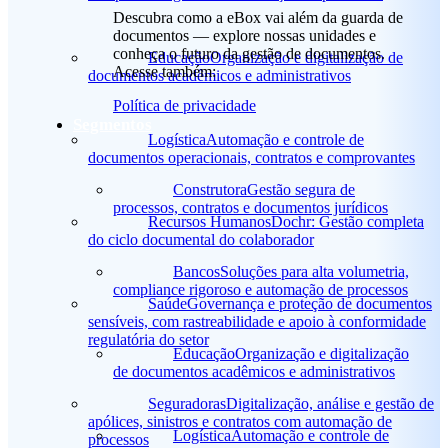
Descubra como a eBox vai além da guarda de
documentos — explore nossas unidades e
conheça o futuro da gestão de documentos.
Educação
Organização e digitalização de
Acesse também:
documentos acadêmicos e administrativos
Política de privacidade
Segmentos
Logística
Automação e controle de
documentos operacionais, contratos e comprovantes
Construtora
Gestão segura de
processos, contratos e documentos jurídicos
Recursos Humanos
Dochr: Gestão completa
do ciclo documental do colaborador
Bancos
Soluções para alta volumetria,
compliance rigoroso e automação de processos
Saúde
Governança e proteção de documentos
sensíveis, com rastreabilidade e apoio à conformidade
regulatória do setor
Educação
Organização e digitalização
de documentos acadêmicos e administrativos
Seguradoras
Digitalização, análise e gestão de
apólices, sinistros e contratos com automação de
Logística
Automação e controle de
processos