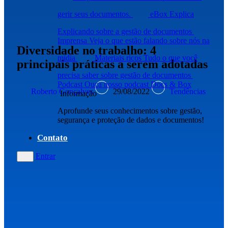
gerir seus documentos.
eBox Explica
Explicando sobre a gestão de documentos
Imprensa
Veja o que estão falando sobre nós na
Diversidade no trabalho: 4
mídia
Materiais ricos
Tudo o que você
principais práticas a serem adotadas
precisa saber sobre gestão de documentos
Podcast
Ouça nosso podcast Docs & Box
Roberto Gonçalves
29/08/2022
Tendências
Informação
Aprofunde seus conhecimentos sobre gestão,
segurança e proteção de dados e documentos!
Contato
Entrar