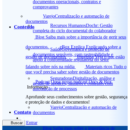
documentos operacionais, contratos e
comprovantes
Varejo
Centralização e automação de
documentos
Recursos Humanos
Dochr: Gestão
Conteúdo
completa do ciclo documental do colaborador
Blog
Saiba mais sobre a importância de gerir seus
documentos.
eBox Explica
Explicando sobre a
Saúde
Governança e proteção de
documentos sensíveis, com rastreabilidade e
gestão de documentos
Imprensa
Veja o que estão
apoio à conformidade regulatória do setor
falando sobre nós na mídia
Materiais ricos
Tudo o
que você precisa saber sobre gestão de documentos
Seguradoras
Digitalização, análise e
Podcast
Ouça nosso podcast Docs & Box
gestão de apólices, sinistros e contratos com
Informação
automação de processos
Aprofunde seus conhecimentos sobre gestão, segurança
e proteção de dados e documentos!
Varejo
Centralização e automação de
Contato
documentos
Conteúdo
Entrar
Buscar
Blog
Saiba mais sobre a importância de