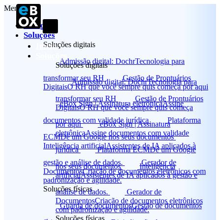
Menu
Início
Soluções
Soluções digitais
Início
Soluções
Admissão digital: Dochr
Tecnologia para
Soluções digitais
transformar seu RH
Gestão de Prontuários
Admissão digital: Dochr
Tecnologia para
Digitais
O RH que você sempre quis começa por aqui
transformar seu RH
Gestão de Prontuários
eBox Sign | Assinatura eletrônica
Assine
Digitais
O RH que você sempre quis começa
documentos com validade jurídica
Plataforma
por aqui
eBox Sign | Assinatura
eletrônica
Assine documentos com validade
ECM
Dê um Google nos seus documentos
Inteligência artificial
Assistentes de IA aplicados à
jurídica
Plataforma ECM
Dê um Google
gestão e análise de dados.
Gerador de
nos seus documentos
Inteligência
Documentos
Criação de documentos eletrônicos com
artificial
Assistentes de IA aplicados à gestão e
padronização e agilidade.
Soluções físicas
análise de dados.
Gerador de
Documentos
Criação de documentos eletrônicos
Guarda de documentos
Gestão de documentos
com padronização e agilidade.
Soluções físicas