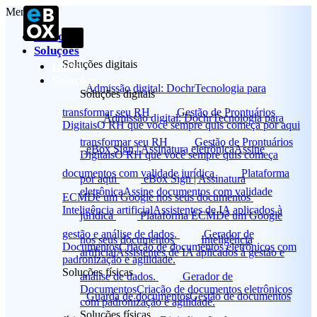
Menu
Início
Soluções
Soluções digitais
Início
Soluções
Admissão digital: Dochr
Tecnologia para
Soluções digitais
transformar seu RH
Gestão de Prontuários
Admissão digital: Dochr
Tecnologia para
Digitais
O RH que você sempre quis começa por aqui
transformar seu RH
Gestão de Prontuários
eBox Sign | Assinatura eletrônica
Assine
Digitais
O RH que você sempre quis começa
documentos com validade jurídica
Plataforma
por aqui
eBox Sign | Assinatura
eletrônica
Assine documentos com validade
ECM
Dê um Google nos seus documentos
Inteligência artificial
Assistentes de IA aplicados à
jurídica
Plataforma ECM
Dê um Google
gestão e análise de dados.
Gerador de
nos seus documentos
Inteligência
Documentos
Criação de documentos eletrônicos com
artificial
Assistentes de IA aplicados à gestão e
padronização e agilidade.
Soluções físicas
análise de dados.
Gerador de
Documentos
Criação de documentos eletrônicos
Guarda de documentos
Gestão de documentos
com padronização e agilidade.
Soluções físicas