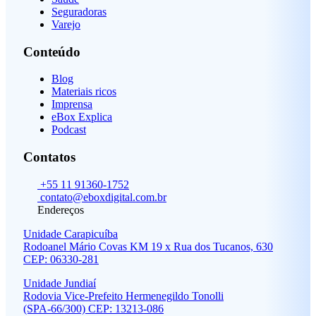
Seguradoras
Varejo
Conteúdo
Blog
Materiais ricos
Imprensa
eBox Explica
Podcast
Contatos
+55 11 91360-1752
contato@eboxdigital.com.br
Endereços
Unidade Carapicuíba
Rodoanel Mário Covas KM 19 x Rua dos Tucanos, 630
CEP: 06330-281
Unidade Jundiaí
Rodovia Vice-Prefeito Hermenegildo Tonolli
(SPA-66/300) CEP: 13213-086