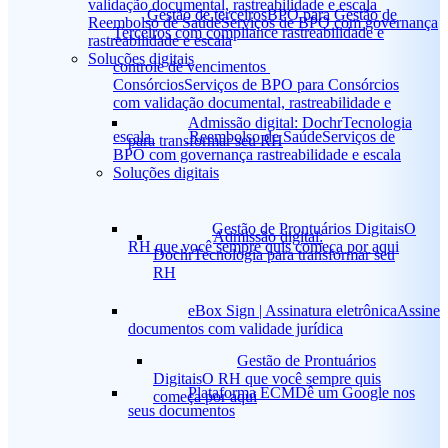
validação documental, rastreabilidade e escala
Gestão de terceiros
BPO para Gestão de
Reembolso de Saúde
Serviços de BPO com governança
Terceiros com compliance rastreabilidade e
rastreabilidade e escala
Soluções digitais
controle de vencimentos
Consórcios
Serviços de BPO para Consórcios
com validação documental, rastreabilidade e
Admissão digital: Dochr
Tecnologia
escala
Reembolso de Saúde
Serviços de
para transformar seu RH
BPO com governança rastreabilidade e escala
Soluções digitais
Gestão de Prontuários Digitais
O
Admissão digital:
RH que você sempre quis começa por aqui
Dochr
Tecnologia para transformar seu
RH
eBox Sign | Assinatura eletrônica
Assine
documentos com validade jurídica
Gestão de Prontuários
Digitais
O RH que você sempre quis
Plataforma ECM
Dê um Google nos
começa por aqui
seus documentos