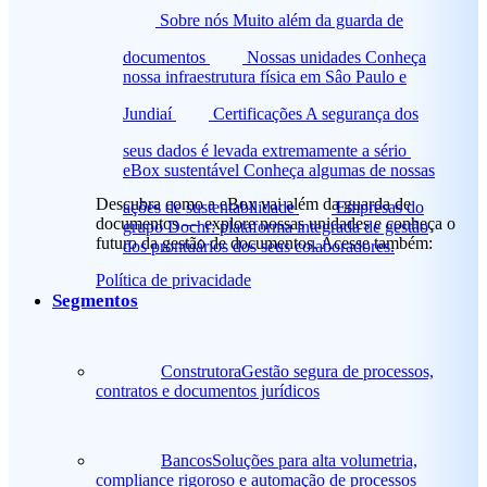
Sobre nós
Muito além da guarda de
documentos
Nossas unidades
Conheça
nossa infraestrutura física em Sâo Paulo e
Jundiaí
Certificações
A segurança dos
seus dados é levada extremamente a sério
eBox sustentável
Conheça algumas de nossas
Descubra como a eBox vai além da guarda de
ações de sustentabilidade
Empresas do
documentos — explore nossas unidades e conheça o
grupo
Dochr: plataforma integrada de gestão
futuro da gestão de documentos. Acesse também:
dos prontuários dos seus colaboradores.
Política de privacidade
Segmentos
Construtora
Gestão segura de processos,
contratos e documentos jurídicos
Bancos
Soluções para alta volumetria,
compliance rigoroso e automação de processos