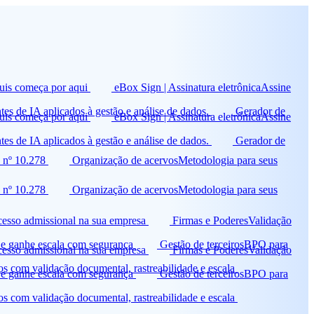
is começa por aqui
eBox Sign | Assinatura eletrônica
Assine
tes de IA aplicados à gestão e análise de dados.
Gerador de
is começa por aqui
eBox Sign | Assinatura eletrônica
Assine
tes de IA aplicados à gestão e análise de dados.
Gerador de
 nº 10.278
Organização de acervos
Metodologia para seus
 nº 10.278
Organização de acervos
Metodologia para seus
ocesso admissional na sua empresa
Firmas e Poderes
Validação
 e ganhe escala com segurança
Gestão de terceiros
BPO para
ocesso admissional na sua empresa
Firmas e Poderes
Validação
 com validação documental, rastreabilidade e escala
 e ganhe escala com segurança
Gestão de terceiros
BPO para
 com validação documental, rastreabilidade e escala