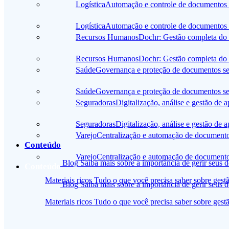
Logística
Automação e controle de documentos o
Logística
Automação e controle de documentos o
Recursos Humanos
Dochr: Gestão completa do 
Recursos Humanos
Dochr: Gestão completa do 
Saúde
Governança e proteção de documentos sens
Saúde
Governança e proteção de documentos sens
Seguradoras
Digitalização, análise e gestão de 
Seguradoras
Digitalização, análise e gestão de 
Varejo
Centralização e automação de document
Conteúdo
Varejo
Centralização e automação de document
Blog
Saiba mais sobre a importância de gerir seus 
Conteúdo
Materiais ricos
Tudo o que você precisa saber sobre ges
Blog
Saiba mais sobre a importância de gerir seus 
Materiais ricos
Tudo o que você precisa saber sobre ges