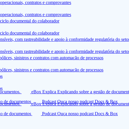
peracionais, contratos e comprovantes
peracionais, contratos e comprovantes
ciclo documental do colaborador
ciclo documental do colaborador
íveis, com rastreabilidade e apoio à conformidade regulatória do seto
íveis, com rastreabilidade e apoio à conformidade regulatória do seto
apólices, sinistros e contratos com automação de processos
apólices, sinistros e contratos com automação de processos
os
os
documentos.
eBox Explica
Explicando sobre a gestão de documen
tão de documentos
Podcast
Ouça nosso podcast Docs & Box
documentos.
eBox Explica
Explicando sobre a gestão de documen
tão de documentos
Podcast
Ouça nosso podcast Docs & Box