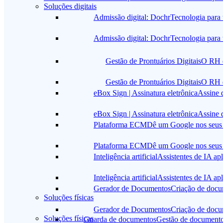
Soluções digitais
Admissão digital: Dochr
Tecnologia para
Admissão digital: Dochr
Tecnologia para
Gestão de Prontuários Digitais
O RH q
Gestão de Prontuários Digitais
O RH q
eBox Sign | Assinatura eletrônica
Assine 
eBox Sign | Assinatura eletrônica
Assine 
Plataforma ECM
Dê um Google nos seus
Plataforma ECM
Dê um Google nos seus
Inteligência artificial
Assistentes de IA apl
Inteligência artificial
Assistentes de IA apl
Gerador de Documentos
Criação de docu
Soluções físicas
Gerador de Documentos
Criação de docu
Soluções físicas
Guarda de documentos
Gestão de documentos 