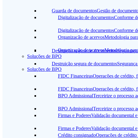
Guarda de documentos
Gestão de documentos 
Digitalização de documentos
Conforme de
Digitalização de documentos
Conforme de
Organização de acervos
Metodologia par
Organização de acervos
Metodologia par
Destruição segura de documentos
Segurança 
Soluções de BPO
Destruição segura de documentos
Segurança 
Soluções de BPO
FIDC Financeiras
Operações de crédito, f
FIDC Financeiras
Operações de crédito, f
BPO Admissional
Terceirize o processo 
BPO Admissional
Terceirize o processo 
Firmas e Poderes
Validação documental e
Firmas e Poderes
Validação documental e
Crédito consignado
Operações de crédito 