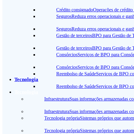
Crédito consignado
Operações de crédito 
Seguros
Reduza erros operacionais e gan
Seguros
Reduza erros operacionais e gan
Gestão de terceiros
BPO para Gestão de Te
Gestão de terceiros
BPO para Gestão de Te
Consórcios
Serviços de BPO para Consórc
Consórcios
Serviços de BPO para Consórc
Reembolso de Saúde
Serviços de BPO com
Tecnologia
Reembolso de Saúde
Serviços de BPO com
Tecnologia
Infraestrutura
Suas informações armazenadas co
Infraestrutura
Suas informações armazenadas co
Tecnologia própria
Sistemas próprios que autom
Tecnologia própria
Sistemas próprios que autom