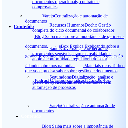
documentos operacionais, contratos e
comprovantes
Varejo
Centralização e automação de
documentos
Recursos Humanos
Dochr: Gestão
Conteúdo
completa do ciclo documental do colaborador
Blog
Saiba mais sobre a importância de gerir seus
documentos.
eBox Explica
Explicando sobre a
Saúde
Governança e proteção de
documentos sensíveis, com rastreabilidade e
gestão de documentos
Imprensa
Veja o que estão
apoio à conformidade regulatória do setor
falando sobre nós na mídia
Materiais ricos
Tudo o
que você precisa saber sobre gestão de documentos
Seguradoras
Digitalização, análise e
Podcast
Ouça nosso podcast Docs & Box
gestão de apólices, sinistros e contratos com
automação de processos
Varejo
Centralização e automação de
documentos
Conteúdo
Blog
Saiba mais sobre a importância de