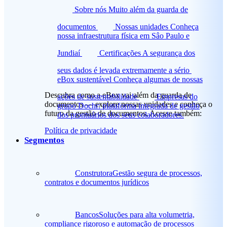
Sobre nós
Muito além da guarda de
documentos
Nossas unidades
Conheça
nossa infraestrutura física em Sâo Paulo e
Jundiaí
Certificações
A segurança dos
seus dados é levada extremamente a sério
eBox sustentável
Conheça algumas de nossas
Descubra como a eBox vai além da guarda de
ações de sustentabilidade
Empresas do
documentos — explore nossas unidades e conheça o
grupo
Dochr: plataforma integrada de gestão
futuro da gestão de documentos. Acesse também:
dos prontuários dos seus colaboradores.
Política de privacidade
Segmentos
Construtora
Gestão segura de processos,
contratos e documentos jurídicos
Bancos
Soluções para alta volumetria,
compliance rigoroso e automação de processos