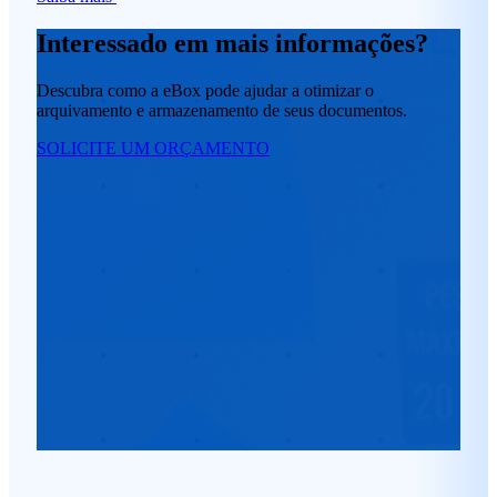
Interessado em mais informações?
Descubra como a eBox pode ajudar a otimizar o
arquivamento e armazenamento de seus documentos.
SOLICITE UM ORÇAMENTO