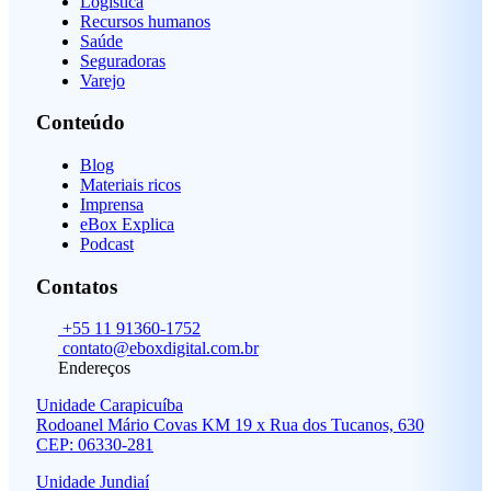
Logística
Recursos humanos
Saúde
Seguradoras
Varejo
Conteúdo
Blog
Materiais ricos
Imprensa
eBox Explica
Podcast
Contatos
+55 11 91360-1752
contato@eboxdigital.com.br
Endereços
Unidade Carapicuíba
Rodoanel Mário Covas KM 19 x Rua dos Tucanos, 630
CEP: 06330-281
Unidade Jundiaí