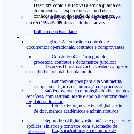
Descubra como a eBox vai além da guarda de
documentos — explore nossas unidades e
conheça o futuro da gestão de documentos.
Educação
Organização e digitalização de
Acesse também:
documentos acadêmicos e administrativos
Política de privacidade
Segmentos
Logística
Automação e controle de
documentos operacionais, contratos e comprovantes
Construtora
Gestão segura de
processos, contratos e documentos jurídicos
Recursos Humanos
Dochr: Gestão completa
do ciclo documental do colaborador
Bancos
Soluções para alta volumetria,
compliance rigoroso e automação de processos
Saúde
Governança e proteção de documentos
sensíveis, com rastreabilidade e apoio à conformidade
regulatória do setor
Educação
Organização e digitalização
de documentos acadêmicos e administrativos
Seguradoras
Digitalização, análise e gestão de
apólices, sinistros e contratos com automação de
Logística
Automação e controle de
processos