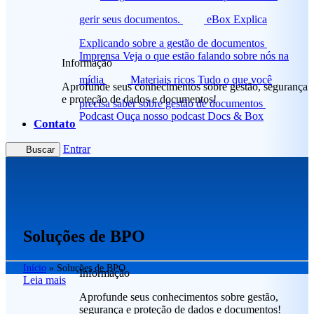
gerir seus documentos.
eBox Explica
Explicando sobre a gestão de documentos
Imprensa
Veja o que estão falando sobre nós na
Informação
mídia
Materiais ricos
Tudo o que você
Aprofunde seus conhecimentos sobre gestão, segurança
e proteção de dados e documentos!
precisa saber sobre gestão de documentos
Podcast
Ouça nosso podcast Docs & Box
Contato
Entrar
Buscar
Soluções de BPO
Início
»
Soluções de BPO
Informação
Leia mais
Aprofunde seus conhecimentos sobre gestão,
segurança e proteção de dados e documentos!