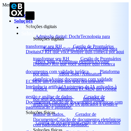
Menu
Início
Soluções
Soluções digitais
Início
Soluções
Admissão digital: Dochr
Tecnologia para
Soluções digitais
transformar seu RH
Gestão de Prontuários
Admissão digital: Dochr
Tecnologia para
Digitais
O RH que você sempre quis começa por aqui
transformar seu RH
Gestão de Prontuários
eBox Sign | Assinatura eletrônica
Assine
Digitais
O RH que você sempre quis começa
documentos com validade jurídica
Plataforma
por aqui
eBox Sign | Assinatura
eletrônica
Assine documentos com validade
ECM
Dê um Google nos seus documentos
Inteligência artificial
Assistentes de IA aplicados à
jurídica
Plataforma ECM
Dê um Google
gestão e análise de dados.
Gerador de
nos seus documentos
Inteligência
Documentos
Criação de documentos eletrônicos com
artificial
Assistentes de IA aplicados à gestão e
padronização e agilidade.
Soluções físicas
análise de dados.
Gerador de
Documentos
Criação de documentos eletrônicos
Guarda de documentos
Gestão de documentos
com padronização e agilidade.
Soluções físicas