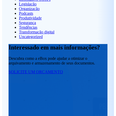
Legislação
Organização
Podcasts
Produtividade
Segurança
Tendências
Transformação digital
Uncategorized
Interessado em mais informações?
Descubra como a eBox pode ajudar a otimizar o
arquivamento e armazenamento de seus documentos.
SOLICITE UM ORÇAMENTO