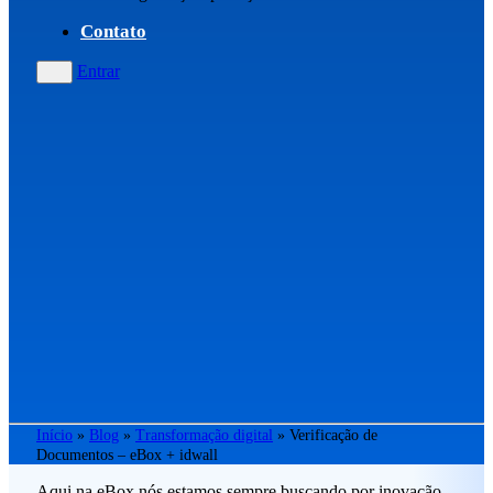
Contato
Entrar
Início
»
Blog
»
Transformação digital
»
Verificação de
Documentos – eBox + idwall
Aqui na eBox nós estamos sempre buscando por inovação