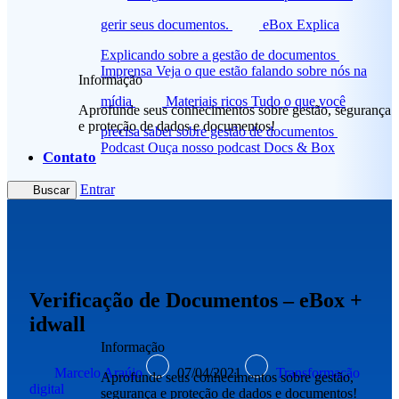
gerir seus documentos.
eBox Explica
Explicando sobre a gestão de documentos
Imprensa
Veja o que estão falando sobre nós na
Informação
mídia
Materiais ricos
Tudo o que você
Aprofunde seus conhecimentos sobre gestão, segurança
e proteção de dados e documentos!
precisa saber sobre gestão de documentos
Podcast
Ouça nosso podcast Docs & Box
Contato
Entrar
Buscar
Verificação de Documentos – eBox +
idwall
Informação
Marcelo Araújo
07/04/2021
Transformação
Aprofunde seus conhecimentos sobre gestão,
digital
segurança e proteção de dados e documentos!