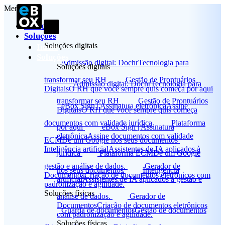
Menu
Início
Soluções
Soluções digitais
Início
Soluções
Admissão digital: Dochr
Tecnologia para
Soluções digitais
transformar seu RH
Gestão de Prontuários
Admissão digital: Dochr
Tecnologia para
Digitais
O RH que você sempre quis começa por aqui
transformar seu RH
Gestão de Prontuários
eBox Sign | Assinatura eletrônica
Assine
Digitais
O RH que você sempre quis começa
documentos com validade jurídica
Plataforma
por aqui
eBox Sign | Assinatura
eletrônica
Assine documentos com validade
ECM
Dê um Google nos seus documentos
Inteligência artificial
Assistentes de IA aplicados à
jurídica
Plataforma ECM
Dê um Google
gestão e análise de dados.
Gerador de
nos seus documentos
Inteligência
Documentos
Criação de documentos eletrônicos com
artificial
Assistentes de IA aplicados à gestão e
padronização e agilidade.
Soluções físicas
análise de dados.
Gerador de
Documentos
Criação de documentos eletrônicos
Guarda de documentos
Gestão de documentos
com padronização e agilidade.
Soluções físicas