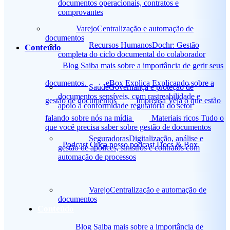
documentos operacionais, contratos e
comprovantes
Varejo
Centralização e automação de
documentos
Recursos Humanos
Dochr: Gestão
Conteúdo
completa do ciclo documental do colaborador
Blog
Saiba mais sobre a importância de gerir seus
documentos.
eBox Explica
Explicando sobre a
Saúde
Governança e proteção de
documentos sensíveis, com rastreabilidade e
gestão de documentos
Imprensa
Veja o que estão
apoio à conformidade regulatória do setor
falando sobre nós na mídia
Materiais ricos
Tudo o
que você precisa saber sobre gestão de documentos
Seguradoras
Digitalização, análise e
Podcast
Ouça nosso podcast Docs & Box
gestão de apólices, sinistros e contratos com
automação de processos
Varejo
Centralização e automação de
documentos
Conteúdo
Blog
Saiba mais sobre a importância de