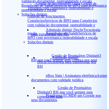
validação documental, rastreabilidade e escala
Gestão de terceiros
BPO para Gestão de
Reembolso de Saúde
Serviços de BPO com governança
Terceiros com compliance rastreabilidade e
rastreabilidade e escala
Soluções digitais
controle de vencimentos
Consórcios
Serviços de BPO para Consórcios
com validação documental, rastreabilidade e
Admissão digital: Dochr
Tecnologia
escala
Reembolso de Saúde
Serviços de
para transformar seu RH
BPO com governança rastreabilidade e escala
Soluções digitais
Gestão de Prontuários Digitais
O
Admissão digital:
RH que você sempre quis começa por aqui
Dochr
Tecnologia para transformar seu
RH
eBox Sign | Assinatura eletrônica
Assine
documentos com validade jurídica
Gestão de Prontuários
Digitais
O RH que você sempre quis
Plataforma ECM
Dê um Google nos
começa por aqui
seus documentos