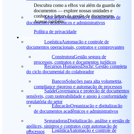
Descubra como a eBox vai além da guarda de
documentos — explore nossas unidades e
conheça o futuro da gestão de documentos.
Educação
Organização e digitalização de
Acesse também:
documentos acadêmicos e administrativos
Política de privacidade
Segmentos
Logística
Automação e controle de
documentos operacionais, contratos e comprovantes
Construtora
Gestão segura de
processos, contratos e documentos jurídicos
Recursos Humanos
Dochr: Gestão completa
do ciclo documental do colaborador
Bancos
Soluções para alta volumetria,
compliance rigoroso e automação de processos
Saúde
Governança e proteção de documentos
sensíveis, com rastreabilidade e apoio à conformidade
regulatória do setor
Educação
Organização e digitalização
de documentos acadêmicos e administrativos
Seguradoras
Digitalização, análise e gestão de
apólices, sinistros e contratos com automação de
Logística
Automação e controle de
processos