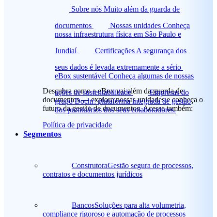
Sobre nós
Muito além da guarda de
documentos
Nossas unidades
Conheça
nossa infraestrutura física em Sâo Paulo e
Jundiaí
Certificações
A segurança dos
seus dados é levada extremamente a sério
eBox sustentável
Conheça algumas de nossas
Descubra como a eBox vai além da guarda de
ações de sustentabilidade
Empresas do
documentos — explore nossas unidades e conheça o
grupo
Dochr: plataforma integrada de gestão
futuro da gestão de documentos. Acesse também:
dos prontuários dos seus colaboradores.
Política de privacidade
Segmentos
Construtora
Gestão segura de processos,
contratos e documentos jurídicos
Bancos
Soluções para alta volumetria,
compliance rigoroso e automação de processos