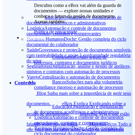
Descubra como a eBox vai além da guarda de
documentos — explore nossas unidades e
conheça o futuro da gestão de documentos.
Educação
Organização e digitalização de
Acesse também:
documentos acadêmicos e administrativos
Logística
Automação e controle de documentos
Política de privacidade
operacionais, contratos e comprovantes
Segmentos
Recursos Humanos
Dochr: Gestão completa do ciclo
documental do colaborador
Saúde
Governança e proteção de documentos sensíveis,
com rastreabilidade e apoio à conformidade regulatória
Construtora
Gestão segura de
do setor
processos, contratos e documentos jurídicos
Seguradoras
Digitalização, análise e gestão de apólices,
sinistros e contratos com automação de processos
Varejo
Centralização e automação de documentos
Bancos
Soluções para alta volumetria,
Conteúdo
compliance rigoroso e automação de processos
Blog
Saiba mais sobre a importância de gerir seus
documentos.
eBox Explica
Explicando sobre a
Educação
Organização e digitalização
de documentos acadêmicos e administrativos
gestão de documentos
Imprensa
Veja o que estão
Logística
Automação e controle de documentos
operacionais, contratos e comprovantes
falando sobre nós na mídia
Materiais ricos
Tudo o
Recursos Humanos
Dochr: Gestão completa do
que você precisa saber sobre gestão de documentos
ciclo documental do colaborador