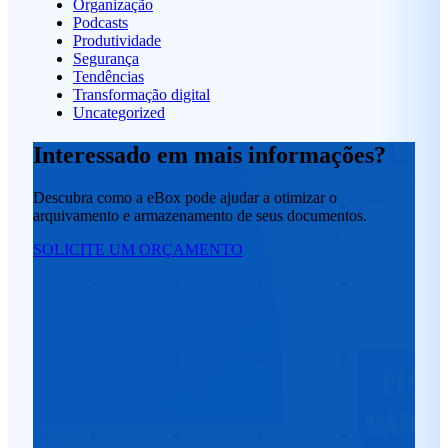
Organização
Podcasts
Produtividade
Segurança
Tendências
Transformação digital
Uncategorized
Interessado em mais informações?
Descubra como a eBox pode ajudar a otimizar o
arquivamento e armazenamento de seus documentos.
SOLICITE UM ORÇAMENTO