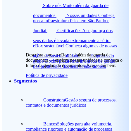
Sobre nós
Muito além da guarda de
documentos
Nossas unidades
Conheça
nossa infraestrutura física em Sâo Paulo e
Jundiaí
Certificações
A segurança dos
seus dados é levada extremamente a sério
eBox sustentável
Conheça algumas de nossas
Descubra como a eBox vai além da guarda de
ações de sustentabilidade
Empresas do
documentos — explore nossas unidades e conheça o
grupo
Dochr: plataforma integrada de gestão
futuro da gestão de documentos. Acesse também:
dos prontuários dos seus colaboradores.
Política de privacidade
Segmentos
Construtora
Gestão segura de processos,
contratos e documentos jurídicos
Bancos
Soluções para alta volumetria,
compliance rigoroso e automação de processos