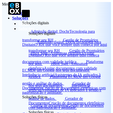
Menu
Início
Soluções
Soluções digitais
Início
Soluções
Admissão digital: Dochr
Tecnologia para
Soluções digitais
transformar seu RH
Gestão de Prontuários
Admissão digital: Dochr
Tecnologia para
Digitais
O RH que você sempre quis começa por aqui
transformar seu RH
Gestão de Prontuários
eBox Sign | Assinatura eletrônica
Assine
Digitais
O RH que você sempre quis começa
documentos com validade jurídica
Plataforma
por aqui
eBox Sign | Assinatura
eletrônica
Assine documentos com validade
ECM
Dê um Google nos seus documentos
Inteligência artificial
Assistentes de IA aplicados à
jurídica
Plataforma ECM
Dê um Google
gestão e análise de dados.
Gerador de
nos seus documentos
Inteligência
Documentos
Criação de documentos eletrônicos com
artificial
Assistentes de IA aplicados à gestão e
padronização e agilidade.
Soluções físicas
análise de dados.
Gerador de
Documentos
Criação de documentos eletrônicos
Guarda de documentos
Gestão de documentos
com padronização e agilidade.
Soluções físicas