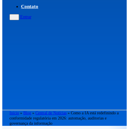
Contato
Entrar
Início
»
Blog
»
Central de Notícias
»
Como a IA está redefinindo a
conformidade regulatória em 2026: automação, auditorias e
governança da informação