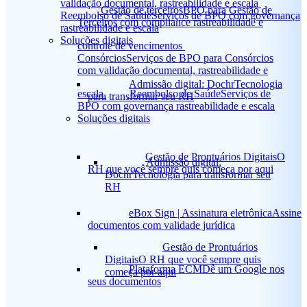
validação documental, rastreabilidade e escala
Gestão de terceiros
BPO para Gestão de
Reembolso de Saúde
Serviços de BPO com governança
Terceiros com compliance rastreabilidade e
rastreabilidade e escala
Soluções digitais
controle de vencimentos
Consórcios
Serviços de BPO para Consórcios
com validação documental, rastreabilidade e
Admissão digital: Dochr
Tecnologia
escala
Reembolso de Saúde
Serviços de
para transformar seu RH
BPO com governança rastreabilidade e escala
Soluções digitais
Gestão de Prontuários Digitais
O
Admissão digital:
RH que você sempre quis começa por aqui
Dochr
Tecnologia para transformar seu
RH
eBox Sign | Assinatura eletrônica
Assine
documentos com validade jurídica
Gestão de Prontuários
Digitais
O RH que você sempre quis
Plataforma ECM
Dê um Google nos
começa por aqui
seus documentos