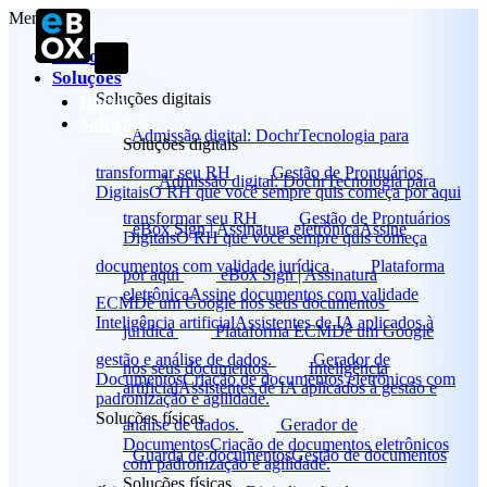
Menu
Início
Soluções
Soluções digitais
Início
Soluções
Admissão digital: Dochr
Tecnologia para
Soluções digitais
transformar seu RH
Gestão de Prontuários
Admissão digital: Dochr
Tecnologia para
Digitais
O RH que você sempre quis começa por aqui
transformar seu RH
Gestão de Prontuários
eBox Sign | Assinatura eletrônica
Assine
Digitais
O RH que você sempre quis começa
documentos com validade jurídica
Plataforma
por aqui
eBox Sign | Assinatura
eletrônica
Assine documentos com validade
ECM
Dê um Google nos seus documentos
Inteligência artificial
Assistentes de IA aplicados à
jurídica
Plataforma ECM
Dê um Google
gestão e análise de dados.
Gerador de
nos seus documentos
Inteligência
Documentos
Criação de documentos eletrônicos com
artificial
Assistentes de IA aplicados à gestão e
padronização e agilidade.
Soluções físicas
análise de dados.
Gerador de
Documentos
Criação de documentos eletrônicos
Guarda de documentos
Gestão de documentos
com padronização e agilidade.
Soluções físicas