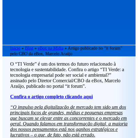
Início
»
Blog
»
eBox na Mídia
»
Artigo publicado no “it forum”
pelo CBO da eBox, Marcelo Araújo
O “TI Verde” é um dos termos do futuro relacionado à
tecnologia e sustentabilidade. Confira o artigo “TI Verde: a
tecnologia empresarial pode ser social e ambiental?”
assinado pelo Diretor Comercial/CBO da eBox, Marcelo
Araújo, publicado no portal “it forum”.
Confira o artigo completo clicando aqui
“O impulso pela digitalização de mercado tem sido um dos
principais focos de grandes, médias e pequenas empresas
que buscam se elevar entre as concorrentes e o mercado em
geral. Quando falamos em transformação digital, a maioria
dos nossos pensamentos está nos ganhos estratégicos e
lucrativos – o que, de fato, não está errado.