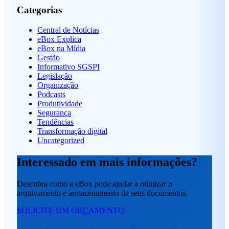
Categorias
Central de Notícias
eBox Explica
eBox na Mídia
Gestão
Informativo SGSPI
Legislação
Organização
Podcasts
Produtividade
Segurança
Tendências
Transformação digital
Uncategorized
Interessado em mais informações?
Descubra como a eBox pode ajudar a otimizar o
arquivamento e armazenamento de seus documentos.
SOLICITE UM ORÇAMENTO