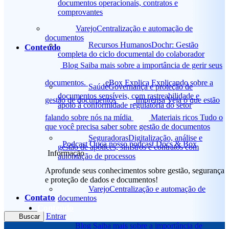
documentos operacionais, contratos e
comprovantes
Varejo
Centralização e automação de
documentos
Recursos Humanos
Dochr: Gestão
Conteúdo
completa do ciclo documental do colaborador
Blog
Saiba mais sobre a importância de gerir seus
documentos.
eBox Explica
Explicando sobre a
Saúde
Governança e proteção de
documentos sensíveis, com rastreabilidade e
gestão de documentos
Imprensa
Veja o que estão
apoio à conformidade regulatória do setor
falando sobre nós na mídia
Materiais ricos
Tudo o
que você precisa saber sobre gestão de documentos
Seguradoras
Digitalização, análise e
Podcast
Ouça nosso podcast Docs & Box
gestão de apólices, sinistros e contratos com
Informação
automação de processos
Aprofunde seus conhecimentos sobre gestão, segurança
e proteção de dados e documentos!
Varejo
Centralização e automação de
Contato
documentos
Conteúdo
Entrar
Buscar
Blog
Saiba mais sobre a importância de