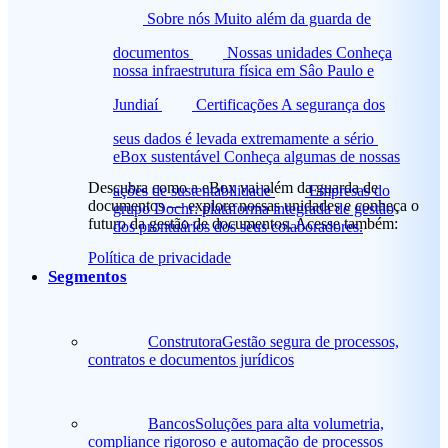
Sobre nós
Muito além da guarda de
documentos
Nossas unidades
Conheça
nossa infraestrutura física em Sâo Paulo e
Jundiaí
Certificações
A segurança dos
seus dados é levada extremamente a sério
eBox sustentável
Conheça algumas de nossas
Descubra como a eBox vai além da guarda de
ações de sustentabilidade
Empresas do
documentos — explore nossas unidades e conheça o
grupo
Dochr: plataforma integrada de gestão
futuro da gestão de documentos. Acesse também:
dos prontuários dos seus colaboradores.
Política de privacidade
Segmentos
Construtora
Gestão segura de processos,
contratos e documentos jurídicos
Bancos
Soluções para alta volumetria,
compliance rigoroso e automação de processos