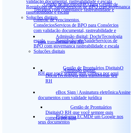
validação documental, rastreabilidade e escala
Gestão de terceiros
BPO para Gestão de
Reembolso de Saúde
Serviços de BPO com governança
Terceiros com compliance rastreabilidade e
rastreabilidade e escala
Soluções digitais
controle de vencimentos
Consórcios
Serviços de BPO para Consórcios
com validação documental, rastreabilidade e
Admissão digital: Dochr
Tecnologia
escala
Reembolso de Saúde
Serviços de
para transformar seu RH
BPO com governança rastreabilidade e escala
Soluções digitais
Gestão de Prontuários Digitais
O
Admissão digital:
RH que você sempre quis começa por aqui
Dochr
Tecnologia para transformar seu
RH
eBox Sign | Assinatura eletrônica
Assine
documentos com validade jurídica
Gestão de Prontuários
Digitais
O RH que você sempre quis
Plataforma ECM
Dê um Google nos
começa por aqui
seus documentos