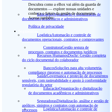
Descubra como a eBox vai além da guarda de
documentos — explore nossas unidades e
conheça o futuro da gestão de documentos.
Educação
Organização e digitalização de
Acesse também:
documentos acadêmicos e administrativos
Política de privacidade
Segmentos
Logística
Automação e controle de
documentos operacionais, contratos e comprovantes
Construtora
Gestão segura de
processos, contratos e documentos jurídicos
Recursos Humanos
Dochr: Gestão completa
do ciclo documental do colaborador
Bancos
Soluções para alta volumetria,
compliance rigoroso e automação de processos
Saúde
Governança e proteção de documentos
sensíveis, com rastreabilidade e apoio à conformidade
regulatória do setor
Educação
Organização e digitalização
de documentos acadêmicos e administrativos
Seguradoras
Digitalização, análise e gestão de
apólices, sinistros e contratos com automação de
Logística
Automação e controle de
processos