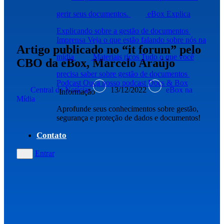
gerir seus documentos.
eBox Explica
Explicando sobre a gestão de documentos
Imprensa
Veja o que estão falando sobre nós na
Artigo publicado no “it forum” pelo
mídia
Materiais ricos
Tudo o que você
CBO da eBox, Marcelo Araújo
precisa saber sobre gestão de documentos
Podcast
Ouça nosso podcast Docs & Box
Central de Notícias
13/12/2022
eBox na
Informação
Mídia
Aprofunde seus conhecimentos sobre gestão,
segurança e proteção de dados e documentos!
Contato
Entrar