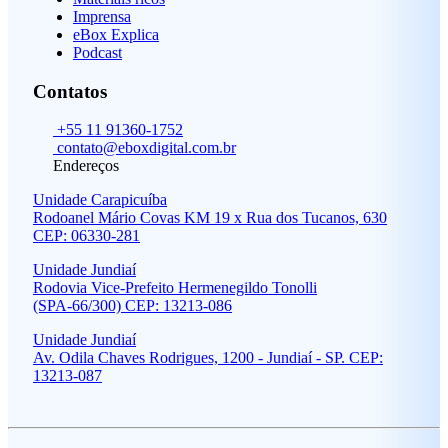
Imprensa
eBox Explica
Podcast
Contatos
+55 11 91360-1752
contato@eboxdigital.com.br
Endereços
Unidade Carapicuíba
Rodoanel Mário Covas KM 19 x Rua dos Tucanos, 630
CEP: 06330-281
Unidade Jundiaí
Rodovia Vice-Prefeito Hermenegildo Tonolli
(SPA-66/300) CEP: 13213-086
Unidade Jundiaí
Av. Odila Chaves Rodrigues, 1200 - Jundiaí - SP. CEP:
13213-087