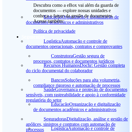
Descubra como a eBox vai além da guarda de
documentos — explore nossas unidades e
conheça o futuro da gestão de documentos.
Educação
Organização e digitalização de
Acesse também:
documentos acadêmicos e administrativos
Política de privacidade
Segmentos
Logística
Automação e controle de
documentos operacionais, contratos e comprovantes
Construtora
Gestão segura de
processos, contratos e documentos jurídicos
Recursos Humanos
Dochr: Gestão completa
do ciclo documental do colaborador
Bancos
Soluções para alta volumetria,
compliance rigoroso e automação de processos
Saúde
Governança e proteção de documentos
sensíveis, com rastreabilidade e apoio à conformidade
regulatória do setor
Educação
Organização e digitalização
de documentos acadêmicos e administrativos
Seguradoras
Digitalização, análise e gestão de
apólices, sinistros e contratos com automação de
Logística
Automação e controle de
processos