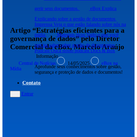
gerir seus documentos.
eBox Explica
Explicando sobre a gestão de documentos
Imprensa
Veja o que estão falando sobre nós na
Artigo “Estratégias eficientes para a
mídia
Materiais ricos
Tudo o que você
governança de dados” pelo Diretor
precisa saber sobre gestão de documentos
Comercial da eBox, Marcelo Araújo
Podcast
Ouça nosso podcast Docs & Box
Informação
Central de Notícias
14/05/2025
eBox na
Aprofunde seus conhecimentos sobre gestão,
Mídia
segurança e proteção de dados e documentos!
Contato
Entrar