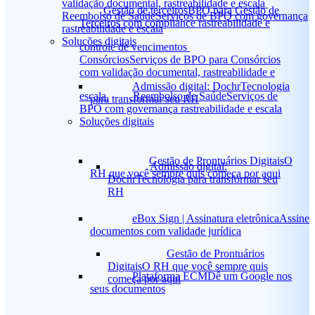
validação documental, rastreabilidade e escala
Gestão de terceiros
BPO para Gestão de
Reembolso de Saúde
Serviços de BPO com governança
Terceiros com compliance rastreabilidade e
rastreabilidade e escala
Soluções digitais
controle de vencimentos
Consórcios
Serviços de BPO para Consórcios
com validação documental, rastreabilidade e
Admissão digital: Dochr
Tecnologia
escala
Reembolso de Saúde
Serviços de
para transformar seu RH
BPO com governança rastreabilidade e escala
Soluções digitais
Gestão de Prontuários Digitais
O
Admissão digital:
RH que você sempre quis começa por aqui
Dochr
Tecnologia para transformar seu
RH
eBox Sign | Assinatura eletrônica
Assine
documentos com validade jurídica
Gestão de Prontuários
Digitais
O RH que você sempre quis
Plataforma ECM
Dê um Google nos
começa por aqui
seus documentos