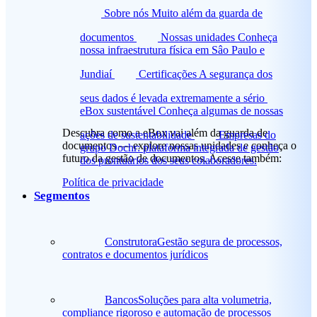
Sobre nós
Muito além da guarda de
documentos
Nossas unidades
Conheça
nossa infraestrutura física em Sâo Paulo e
Jundiaí
Certificações
A segurança dos
seus dados é levada extremamente a sério
eBox sustentável
Conheça algumas de nossas
Descubra como a eBox vai além da guarda de
ações de sustentabilidade
Empresas do
documentos — explore nossas unidades e conheça o
grupo
Dochr: plataforma integrada de gestão
futuro da gestão de documentos. Acesse também:
dos prontuários dos seus colaboradores.
Política de privacidade
Segmentos
Construtora
Gestão segura de processos,
contratos e documentos jurídicos
Bancos
Soluções para alta volumetria,
compliance rigoroso e automação de processos