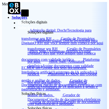
Menu
Início
Soluções
Soluções digitais
Início
Soluções
Admissão digital: Dochr
Tecnologia para
Soluções digitais
transformar seu RH
Gestão de Prontuários
Admissão digital: Dochr
Tecnologia para
Digitais
O RH que você sempre quis começa por aqui
transformar seu RH
Gestão de Prontuários
eBox Sign | Assinatura eletrônica
Assine
Digitais
O RH que você sempre quis começa
documentos com validade jurídica
Plataforma
por aqui
eBox Sign | Assinatura
eletrônica
Assine documentos com validade
ECM
Dê um Google nos seus documentos
Inteligência artificial
Assistentes de IA aplicados à
jurídica
Plataforma ECM
Dê um Google
gestão e análise de dados.
Gerador de
nos seus documentos
Inteligência
Documentos
Criação de documentos eletrônicos com
artificial
Assistentes de IA aplicados à gestão e
padronização e agilidade.
Soluções físicas
análise de dados.
Gerador de
Documentos
Criação de documentos eletrônicos
Guarda de documentos
Gestão de documentos
com padronização e agilidade.
Soluções físicas