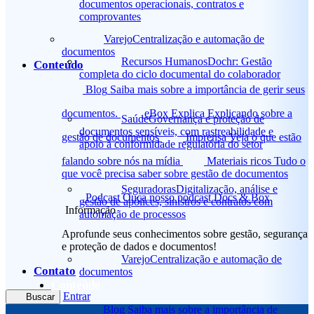
documentos operacionais, contratos e
comprovantes
Varejo
Centralização e automação de
documentos
Recursos Humanos
Dochr: Gestão
Conteúdo
completa do ciclo documental do colaborador
Blog
Saiba mais sobre a importância de gerir seus
documentos.
eBox Explica
Explicando sobre a
Saúde
Governança e proteção de
documentos sensíveis, com rastreabilidade e
gestão de documentos
Imprensa
Veja o que estão
apoio à conformidade regulatória do setor
falando sobre nós na mídia
Materiais ricos
Tudo o
que você precisa saber sobre gestão de documentos
Seguradoras
Digitalização, análise e
Podcast
Ouça nosso podcast Docs & Box
gestão de apólices, sinistros e contratos com
Informação
automação de processos
Aprofunde seus conhecimentos sobre gestão, segurança
e proteção de dados e documentos!
Varejo
Centralização e automação de
Contato
documentos
Conteúdo
Entrar
Buscar
Blog
Saiba mais sobre a importância de