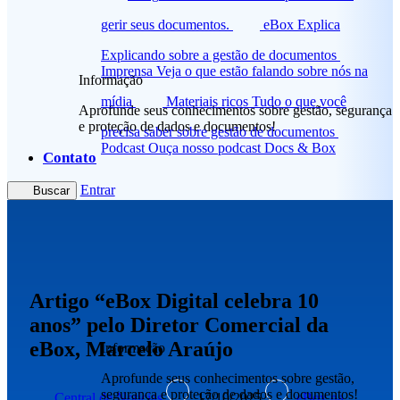
gerir seus documentos.
eBox Explica
Explicando sobre a gestão de documentos
Imprensa
Veja o que estão falando sobre nós na
Informação
mídia
Materiais ricos
Tudo o que você
Aprofunde seus conhecimentos sobre gestão, segurança
e proteção de dados e documentos!
precisa saber sobre gestão de documentos
Podcast
Ouça nosso podcast Docs & Box
Contato
Entrar
Buscar
Artigo “eBox Digital celebra 10
anos” pelo Diretor Comercial da
eBox, Marcelo Araújo
Informação
Aprofunde seus conhecimentos sobre gestão,
segurança e proteção de dados e documentos!
Central de Notícias
17/10/2025
eBox na