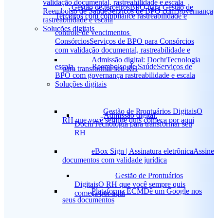
validação documental, rastreabilidade e escala
Gestão de terceiros
BPO para Gestão de
Reembolso de Saúde
Serviços de BPO com governança
Terceiros com compliance rastreabilidade e
rastreabilidade e escala
Soluções digitais
controle de vencimentos
Consórcios
Serviços de BPO para Consórcios
com validação documental, rastreabilidade e
Admissão digital: Dochr
Tecnologia
escala
Reembolso de Saúde
Serviços de
para transformar seu RH
BPO com governança rastreabilidade e escala
Soluções digitais
Gestão de Prontuários Digitais
O
Admissão digital:
RH que você sempre quis começa por aqui
Dochr
Tecnologia para transformar seu
RH
eBox Sign | Assinatura eletrônica
Assine
documentos com validade jurídica
Gestão de Prontuários
Digitais
O RH que você sempre quis
Plataforma ECM
Dê um Google nos
começa por aqui
seus documentos