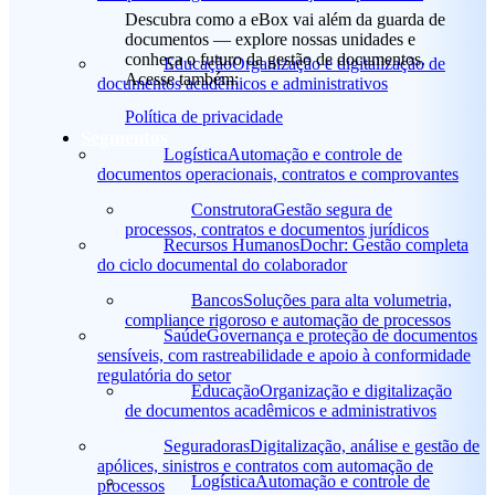
Descubra como a eBox vai além da guarda de
documentos — explore nossas unidades e
conheça o futuro da gestão de documentos.
Educação
Organização e digitalização de
Acesse também:
documentos acadêmicos e administrativos
Política de privacidade
Segmentos
Logística
Automação e controle de
documentos operacionais, contratos e comprovantes
Construtora
Gestão segura de
processos, contratos e documentos jurídicos
Recursos Humanos
Dochr: Gestão completa
do ciclo documental do colaborador
Bancos
Soluções para alta volumetria,
compliance rigoroso e automação de processos
Saúde
Governança e proteção de documentos
sensíveis, com rastreabilidade e apoio à conformidade
regulatória do setor
Educação
Organização e digitalização
de documentos acadêmicos e administrativos
Seguradoras
Digitalização, análise e gestão de
apólices, sinistros e contratos com automação de
Logística
Automação e controle de
processos