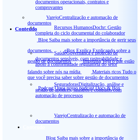
documentos operacionais, contratos e
comprovantes
Varejo
Centralização e automação de
documentos
Recursos Humanos
Dochr: Gestão
Conteúdo
completa do ciclo documental do colaborador
Blog
Saiba mais sobre a importância de gerir seus
documentos.
eBox Explica
Explicando sobre a
Saúde
Governança e proteção de
documentos sensíveis, com rastreabilidade e
gestão de documentos
Imprensa
Veja o que estão
apoio à conformidade regulatória do setor
falando sobre nós na mídia
Materiais ricos
Tudo o
que você precisa saber sobre gestão de documentos
Seguradoras
Digitalização, análise e
Podcast
Ouça nosso podcast Docs & Box
gestão de apólices, sinistros e contratos com
automação de processos
Varejo
Centralização e automação de
documentos
Conteúdo
Blog
Saiba mais sobre a importância de