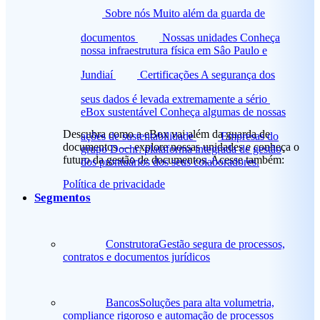
Sobre nós
Muito além da guarda de
documentos
Nossas unidades
Conheça
nossa infraestrutura física em Sâo Paulo e
Jundiaí
Certificações
A segurança dos
seus dados é levada extremamente a sério
eBox sustentável
Conheça algumas de nossas
Descubra como a eBox vai além da guarda de
ações de sustentabilidade
Empresas do
documentos — explore nossas unidades e conheça o
grupo
Dochr: plataforma integrada de gestão
futuro da gestão de documentos. Acesse também:
dos prontuários dos seus colaboradores.
Política de privacidade
Segmentos
Construtora
Gestão segura de processos,
contratos e documentos jurídicos
Bancos
Soluções para alta volumetria,
compliance rigoroso e automação de processos