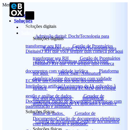
Menu
Início
Soluções
Soluções digitais
Início
Soluções
Admissão digital: Dochr
Tecnologia para
Soluções digitais
transformar seu RH
Gestão de Prontuários
Admissão digital: Dochr
Tecnologia para
Digitais
O RH que você sempre quis começa por aqui
transformar seu RH
Gestão de Prontuários
eBox Sign | Assinatura eletrônica
Assine
Digitais
O RH que você sempre quis começa
documentos com validade jurídica
Plataforma
por aqui
eBox Sign | Assinatura
eletrônica
Assine documentos com validade
ECM
Dê um Google nos seus documentos
Inteligência artificial
Assistentes de IA aplicados à
jurídica
Plataforma ECM
Dê um Google
gestão e análise de dados.
Gerador de
nos seus documentos
Inteligência
Documentos
Criação de documentos eletrônicos com
artificial
Assistentes de IA aplicados à gestão e
padronização e agilidade.
Soluções físicas
análise de dados.
Gerador de
Documentos
Criação de documentos eletrônicos
Guarda de documentos
Gestão de documentos
com padronização e agilidade.
Soluções físicas