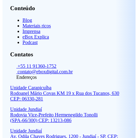
Conteúdo
Blog
Materiais ricos
Imprensa
eBox Explica
Podcast
Contatos
+55 11 91360-1752
contato@eboxdigital.com.br
Endereços
Unidade Carapicuíba
Rodoanel Mário Covas KM 19 x Rua dos Tucanos, 630
CEP: 06330-281
Unidade Jundiaí
Rodovia Vice-Prefeito Hermenegildo Tonolli
(SPA-66/300) CEP: 13213-086
Unidade Jundiaí
Av. Odila Chaves Rodrigues, 1200 - Jundiaí - SP. CEP: