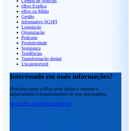
Central de Notícias
eBox Explica
eBox na Mídia
Gestão
Informativo SGSPI
Legislação
Organização
Podcasts
Produtividade
Segurança
Tendências
Transformação digital
Uncategorized
Interessado em mais informações?
Descubra como a eBox pode ajudar a otimizar o
arquivamento e armazenamento de seus documentos.
SOLICITE UM ORÇAMENTO